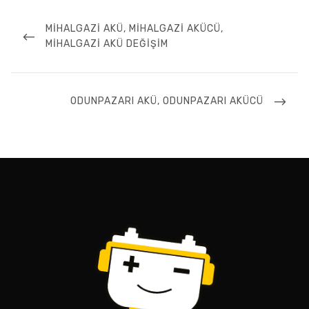
Yazı
gezinmesi
PREVIOUS
MIHALGAZI AKÜ, MIHALGAZI AKÜCÜ,
POST
MIHALGAZI AKÜ DEĞIŞIM
NEXT
ODUNPAZARI AKÜ, ODUNPAZARI AKÜCÜ
POST