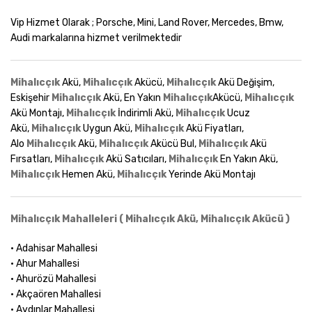
Vip Hizmet Olarak ; Porsche, Mini, Land Rover, Mercedes, Bmw,
Audi markalarına hizmet verilmektedir
Mihalıcçık
Akü,
Mihalıcçık
Akücü,
Mihalıcçık
Akü Değişim,
Eskişehir
Mihalıcçık
Akü, En Yakın
Mihalıcçık
Akücü,
Mihalıcçık
Akü Montajı,
Mihalıcçık
İndirimli Akü,
Mihalıcçık
Ucuz
Akü,
Mihalıcçık
Uygun Akü,
Mihalıcçık
Akü Fiyatları,
Alo
Mihalıcçık
Akü,
Mihalıcçık
Akücü Bul,
Mihalıcçık
Akü
Fırsatları,
Mihalıcçık
Akü Satıcıları,
Mihalıcçık
En Yakın Akü,
Mihalıcçık
Hemen Akü,
Mihalıcçık
Yerinde Akü Montajı
Mihalıcçık Mahalleleri ( Mihalıcçık Akü, Mihalıcçık Akücü )
• Adahisar Mahallesi
• Ahur Mahallesi
• Ahurözü Mahallesi
• Akçaören Mahallesi
• Aydınlar Mahallesi