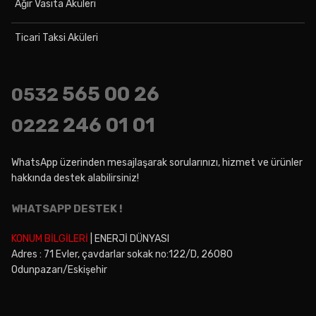
Ağır Vasıta Aküleri
Ticari Taksi Aküleri
565 00 26
0532
246 01 01
0222
WhatsApp üzerinden mesajlaşarak sorularınızı, hizmet ve ürünler
hakkında destek alabilirsiniz!
WHATSAPP DESTEK !
KONUM BİLGİLERİ
| ENERJİ DÜNYASI
Adres : 71 Evler, çavdarlar sokak no:122/D, 26080
Odunpazarı/Eskişehir