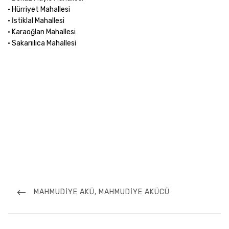
• Hürriyet Mahallesi
• İstiklal Mahallesi
• Karaoğlan Mahallesi
• Sakarıılıca Mahallesi
Yazı
gezinmesi
PREVIOUS
MAHMUDIYE AKÜ, MAHMUDIYE AKÜCÜ
POST