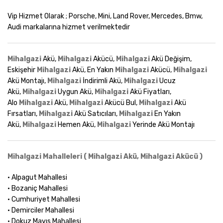
Vip Hizmet Olarak ; Porsche, Mini, Land Rover, Mercedes, Bmw,
Audi markalarına hizmet verilmektedir
Mihalgazi
Akü,
Mihalgazi
Akücü,
Mihalgazi
Akü Değişim,
Eskişehir
Mihalgazi
Akü, En Yakın
Mihalgazi
Akücü,
Mihalgazi
Akü Montajı,
Mihalgazi
İndirimli Akü,
Mihalgazi
Ucuz
Akü,
Mihalgazi
Uygun Akü,
Mihalgazi
Akü Fiyatları,
Alo
Mihalgazi
Akü,
Mihalgazi
Akücü Bul,
Mihalgazi
Akü
Fırsatları,
Mihalgazi
Akü Satıcıları,
Mihalgazi
En Yakın
Akü,
Mihalgazi
Hemen Akü,
Mihalgazi
Yerinde Akü Montajı
Mihalgazi Mahalleleri ( Mihalgazi Akü, Mihalgazi Akücü )
• Alpagut Mahallesi
• Bozaniç Mahallesi
• Cumhuriyet Mahallesi
• Demirciler Mahallesi
• Dokuz Mayıs Mahallesi