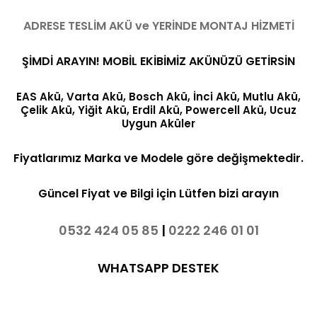
ADRESE TESLİM AKÜ ve YERİNDE MONTAJ HİZMETİ
ŞİMDİ ARAYIN! MOBİL EKİBİMİZ AKÜNÜZÜ GETİRSİN
EAS Akü, Varta Akü, Bosch Akü, İnci Akü, Mutlu Akü,
Çelik Akü, Yiğit Akü, Erdil Akü, Powercell Akü, Ucuz
Uygun Aküler
Fiyatlarımız Marka ve Modele göre değişmektedir.
Güncel Fiyat ve Bilgi için Lütfen bizi arayın
0532 424 05 85
|
0222 246 01 01
WHATSAPP DESTEK