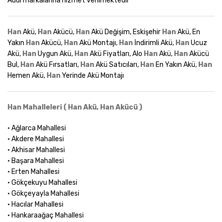
Audi markalarına hizmet verilmektedir
Han
Akü,
Han
Akücü,
Han
Akü Değişim, Eskişehir
Han
Akü, En
Yakın
Han
Akücü,
Han
Akü Montajı,
Han
İndirimli Akü,
Han
Ucuz
Akü,
Han
Uygun Akü,
Han
Akü Fiyatları, Alo
Han
Akü,
Han
Akücü
Bul,
Han
Akü Fırsatları,
Han
Akü Satıcıları,
Han
En Yakın Akü,
Han
Hemen Akü,
Han
Yerinde Akü Montajı
Han Mahalleleri ( Han Akü, Han Akücü )
• Ağlarca Mahallesi
• Akdere Mahallesi
• Akhisar Mahallesi
• Başara Mahallesi
• Erten Mahallesi
• Gökçekuyu Mahallesi
• Gökçeyayla Mahallesi
• Hacılar Mahallesi
• Hankaraağaç Mahallesi