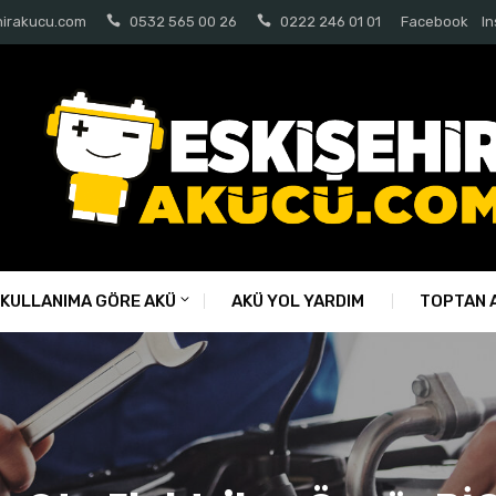
hirakucu.com
0532 565 00 26
0222 246 01 01
Facebook
I
KULLANIMA GÖRE AKÜ
AKÜ YOL YARDIM
TOPTAN A