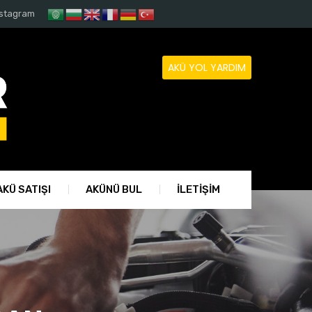
nstagram
AKÜ YOL YARDIM
KÜ SATIŞI
AKÜNÜ BUL
İLETİŞİM