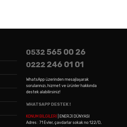
565 00 26
0532
246 01 01
0222
WhatsApp üzerinden mesajlaşarak
sorularınızı, hizmet ve ürünler hakkında
destek alabilirsiniz!
WHATSAPP DESTEK !
KONUM BİLGİLERİ
| ENERJİ DÜNYASI
Adres : 71 Evler, çavdarlar sokak no:122/D,