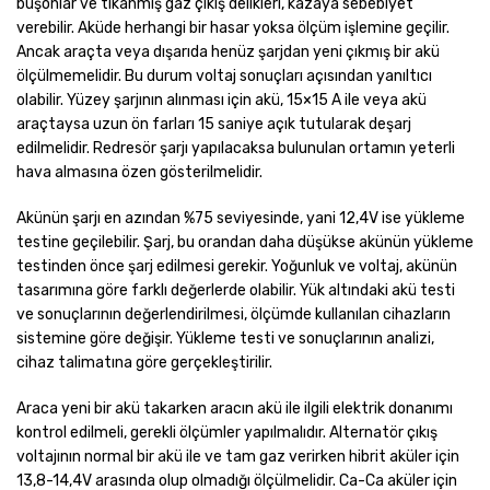
buşonlar ve tıkanmış gaz çıkış delikleri, kazaya sebebiyet
verebilir. Aküde herhangi bir hasar yoksa ölçüm işlemine geçilir.
Ancak araçta veya dışarıda henüz şarjdan yeni çıkmış bir akü
ölçülmemelidir. Bu durum voltaj sonuçları açısından yanıltıcı
olabilir. Yüzey şarjının alınması için akü, 15×15 A ile veya akü
araçtaysa uzun ön farları 15 saniye açık tutularak deşarj
edilmelidir. Redresör şarjı yapılacaksa bulunulan ortamın yeterli
hava almasına özen gösterilmelidir.
Akünün şarjı en azından %75 seviyesinde, yani 12,4V ise yükleme
testine geçilebilir. Şarj, bu orandan daha düşükse akünün yükleme
testinden önce şarj edilmesi gerekir. Yoğunluk ve voltaj, akünün
tasarımına göre farklı değerlerde olabilir. Yük altındaki akü testi
ve sonuçlarının değerlendirilmesi, ölçümde kullanılan cihazların
sistemine göre değişir. Yükleme testi ve sonuçlarının analizi,
cihaz talimatına göre gerçekleştirilir.
Araca yeni bir akü takarken aracın akü ile ilgili elektrik donanımı
kontrol edilmeli, gerekli ölçümler yapılmalıdır. Alternatör çıkış
voltajının normal bir akü ile ve tam gaz verirken hibrit aküler için
13,8-14,4V arasında olup olmadığı ölçülmelidir. Ca-Ca aküler için