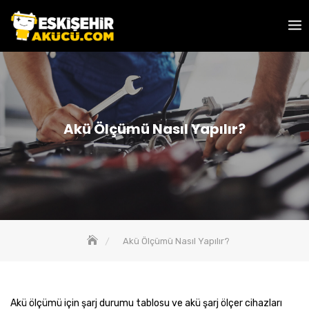
Skip
to
content
Akü Ölçümü Nasıl Yapılır?
Akü Ölçümü Nasıl Yapılır?
Akü ölçümü için şarj durumu tablosu ve akü şarj ölçer cihazları